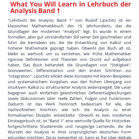
What You Will Learn in
Lehrbuch der
Analysis Band 1
"Lehrbuch der Analysis, Band 1" von Rudolf Lipschitz ist ein
klassisches Mathematikbuch des 19. Jahrhunderts, das die
Grundlagen der modernen "Analysis" legt. Es wurde in einem
formellen, aber gut verständlichen Stil seiner Zeit geschrieben und
führt die Kernideen ein, die die Entwicklung von Kalkül und
höherer Mathematik geprägt haben. Obwohl das Buch alt ist,
bleibt es wertvoll, um zu verstehen, wie frühe Mathematiker
rigorose Definitionen und Theorien von Grund auf aufgebaut
haben. Das Buch behandelt die Grundlagen von "Stetigkeit",
Grenzwerten, Differentiation und den ersten Schritten zur
"Integration". Lipschitz erklärt diese Konzepte mit klaren Beispielen
und systematischem Vorgehen, was den frühen Übergang von
intuitivem Kalkül zu strukturierter Analysis widerspiegelt. Die Leser
begegnen auch einfachen gewöhnlichen Differentialgleichungen
sowie Diskussionen über reelle Zahlen, Folgen und Funktionen.
Dadurch ist das Werk historisch bedeutsam für alle, die
nachvollziehen möchten, wie sich die Analysis zu einer
formalisierten Disziplin entwickelte. Obwohl es kein modernes
Einsteigerbuch ist, ist "Band 1" eine wertvolle Quelle für Historiker,
fortgeschrittene Studierende und neugierige Lernende, die die
Wurzeln der Analysis in ihrer ursprünglichen deutschen Form
erkunden möchten. Da es gemeinfrei ist, kann es frei über digitale