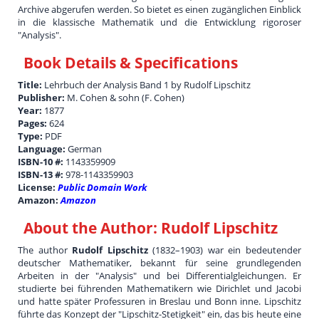
Archive abgerufen werden. So bietet es einen zugänglichen Einblick
in die klassische Mathematik und die Entwicklung rigoroser
"Analysis".
Book Details & Specifications
Title:
Lehrbuch der Analysis Band 1 by Rudolf Lipschitz
Publisher:
M. Cohen & sohn (F. Cohen)
Year:
1877
Pages:
624
Type:
PDF
Language:
German
ISBN-10 #:
1143359909
ISBN-13 #:
978-1143359903
License:
Public Domain Work
Amazon:
Amazon
About the Author:
Rudolf Lipschitz
The author
Rudolf Lipschitz
(1832–1903) war ein bedeutender
deutscher Mathematiker, bekannt für seine grundlegenden
Arbeiten in der "Analysis" und bei Differentialgleichungen. Er
studierte bei führenden Mathematikern wie Dirichlet und Jacobi
und hatte später Professuren in Breslau und Bonn inne. Lipschitz
führte das Konzept der "Lipschitz-Stetigkeit" ein, das bis heute eine