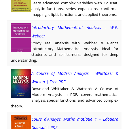
Learn advanced complex variables with Goursat:
analytic functions, series expansions, conformal
mapping, elliptic functions, and applied theorems.
Introductory Mathematical Analysis - W.P.
Webber
Study real analysis with Webber & Plant’s
Introductory Mathematical Analysis, ideal for
students and self-learners,, designed for deep
understanding.
A Course of Modern Analysis - Whittaker &
Watson | Free PDF
Download Whittaker & Watson’s A Course of
Modern Analysis in PDF, covers mathematical
analysis, special functions, and advanced complex
theory.
Cours d'Analyse Mathe´matique 1 - Edouard
Goursat | PDF