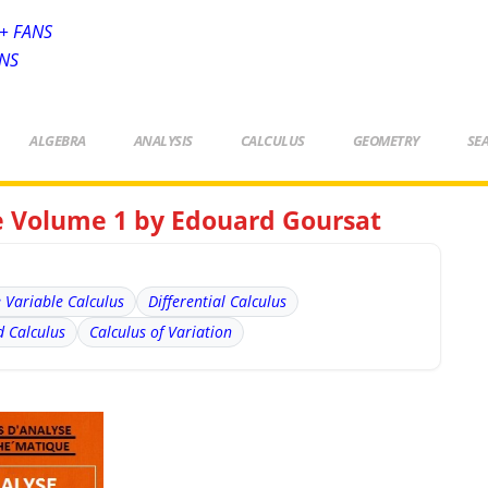
+ FANS
ANS
ALGEBRA
ANALYSIS
CALCULUS
GEOMETRY
SE
 Volume 1 by Edouard Goursat
e Variable Calculus
Differential Calculus
 Calculus
Calculus of Variation