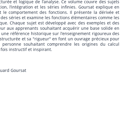
turée et logique de l’analyse. Ce volume couvre des sujets
ation, l’intégration et les séries infinies. Goursat explique en
t le comportement des fonctions. Il présente la dérivée et
e des séries et examine les fonctions élémentaires comme les
rique. Chaque sujet est développé avec des exemples et des
deur aux apprenants souhaitant acquérir une base solide en
t une référence historique sur l’enseignement rigoureux des
tructurée et sa "rigueur" en font un ouvrage précieux pour
e personne souhaitant comprendre les origines du calcul
ois instructif et inspirant.
ouard Goursat