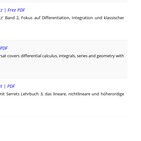
tz | Free PDF
tz’ Band 2, Fokus auf Differentiation, Integration und klassischer
 PDF
at covers differential calculus, integrals, series and geometry with
et | PDF
mit Serrets Lehrbuch 3, das lineare, nichtlineare und höher­ordige