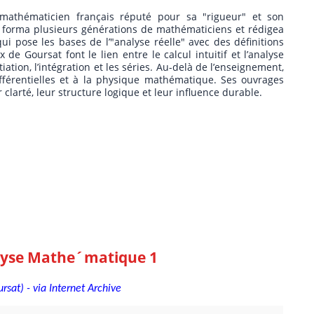
 mathématicien français réputé pour sa "rigueur" et son
l forma plusieurs générations de mathématiciens et rédigea
ui pose les bases de l’"analyse réelle" avec des définitions
de Goursat font le lien entre le calcul intuitif et l’analyse
tiation, l’intégration et les séries. Au-delà de l’enseignement,
ifférentielles et à la physique mathématique. Ses ouvrages
clarté, leur structure logique et leur influence durable.
lyse Mathe´matique 1
at) - via Internet Archive