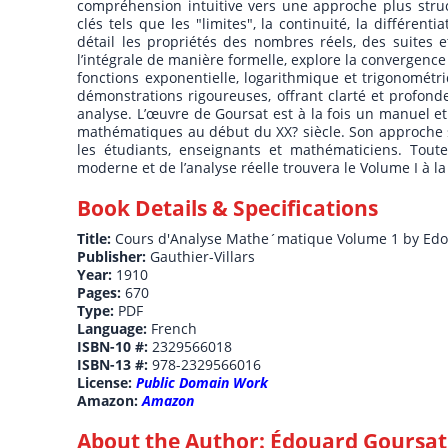
compréhension intuitive vers une approche plus struc
clés tels que les "limites", la continuité, la différenti
détail les propriétés des nombres réels, des suites e
l’intégrale de manière formelle, explore la convergenc
fonctions exponentielle, logarithmique et trigonomét
démonstrations rigoureuses, offrant clarté et profon
analyse. L’œuvre de Goursat est à la fois un manuel e
mathématiques au début du XX? siècle. Son approche s
les étudiants, enseignants et mathématiciens. Tout
moderne et de l’analyse réelle trouvera le Volume I à la f
Book Details & Specifications
Title:
Cours d'Analyse Mathe´matique Volume 1 by Ed
Publisher:
Gauthier-Villars
Year:
1910
Pages:
670
Type:
PDF
Language:
French
ISBN-10 #:
2329566018
ISBN-13 #:
978-2329566016
License:
Public Domain Work
Amazon:
Amazon
About the Author:
Édouard Goursat